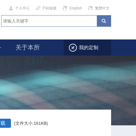
个人中心
子站链接
English
繁體中文
务
关于本所
我的定制
下载
(文件大小:161KB)