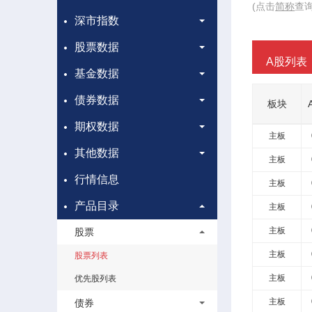
简
(点击
简称
查询
称
深市指数
股票数据
A股列表
基金数据
债券数据
板块
期权数据
主板
其他数据
主板
行情信息
主板
产品目录
主板
主板
股票
主板
股票列表
主板
优先股列表
主板
债券