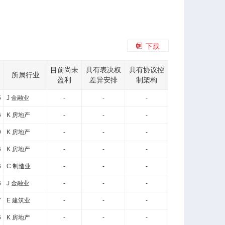
地
市
名
称
下载
目前尚未
具有表决权
具有协议控
所属行业
盈利
差异安排
制架构
5
J 金融业
-
-
-
6
K 房地产
-
-
-
9
K 房地产
-
-
-
6
K 房地产
-
-
-
6
C 制造业
-
-
-
6
J 金融业
-
-
-
7
E 建筑业
-
-
-
6
K 房地产
-
-
-