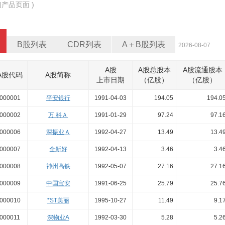
别
产品页面 )
B股列表
CDR列表
A＋B股列表
2026-08-07
A股
A股总股本
A股流通股本
A股代码
A股简称
上市日期
（亿股）
（亿股）
000001
平安银行
1991-04-03
194.05
194.0
000002
万 科Ａ
1991-01-29
97.24
97.1
000006
深振业Ａ
1992-04-27
13.49
13.4
000007
全新好
1992-04-13
3.46
3.4
000008
神州高铁
1992-05-07
27.16
27.1
000009
中国宝安
1991-06-25
25.79
25.7
000010
*ST美丽
1995-10-27
11.49
9.1
000011
深物业A
1992-03-30
5.28
5.2