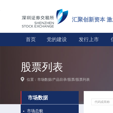
汇聚创新资本 
首页
党的建设
发行上市
股票列表
位置：
市场数据
/
产品目录
/
股票
/
股票列表
市场数据
代
码
或
市场总貌