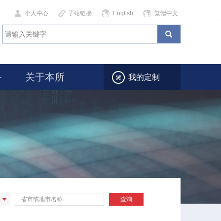
个人中心
子站链接
English
繁體中文
务
关于本所
我的定制
省
查询
市
或