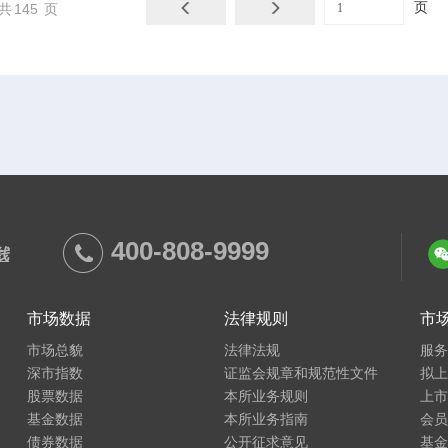
共
145
页
400-808-9999
线
市场数据
法律规则
市
市场总貌
法律法规
服
深市指数
证监会规章和规范性文件
拟
股票数据
本所业务规则
上
基金数据
本所业务指南
会
债券数据
公开征求意见
基