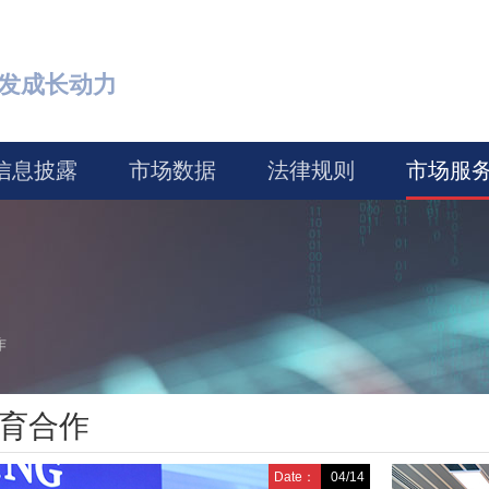
激发成长动力
信息披露
市场数据
法律规则
市场服
作
育合作
Date：
04/14