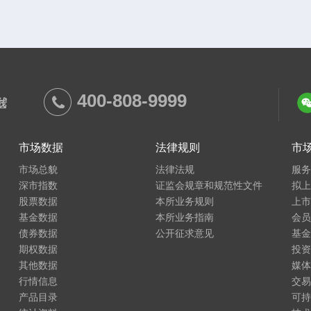
400-808-9999
线
市场数据
法律规则
市
市场总貌
法律法规
服
深市指数
证监会规章和规范性文件
拟
股票数据
本所业务规则
上
基金数据
本所业务指南
会
债券数据
公开征求意见
基
期权数据
投
其他数据
媒
行情信息
交
产品目录
可